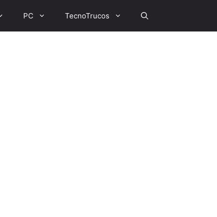
PC
TecnoTrucos