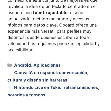
Lo mejor de este conjunto de mejoras es que
revalida la idea de un teclado centrado en el
usuario: con
fuente ajustable
, diseño
actualizado, dictado mejorado y accesos
rápidos para datos clave, Gboard ofrece una
experiencia más versátil para perfiles muy
distintos, desde quienes escriben a toda
velocidad hasta quienes priorizan legibilidad y
accesibilidad.
Categorías
Android
,
Aplicaciones
Canva IA en español: conversación,
cultura y diseño sin barreras
Nintendo Live en Tokio: retransmisiones,
horarios y torneos