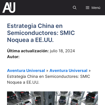
Saltar
Menú
al
contenido
Estrategia China en
Semiconductores: SMIC
Noquea a EE.UU.
Última actualización:
julio 18, 2024
Autor:
Aventura Universal
»
Aventura Universal
»
Estrategia China en Semiconductores: SMIC
Noquea a EE.UU.