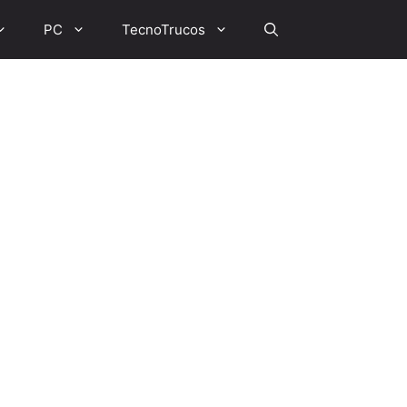
PC
TecnoTrucos