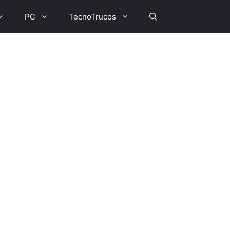
PC
TecnoTrucos