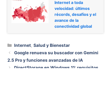
Internet a toda
velocidad: últimos
récords, desafíos y el
avance de la
conectividad global
Categorías
Internet
,
Salud y Bienestar
Google renueva su buscador con Gemini
2.5 Pro y funciones avanzadas de IA
DirectStorage en Windows 11: requisitos,
ventajas y compatibilidad en juegos
Aviso Legal
Quiénes somos
Contacto
© 2026 Aventura Universal
• Creado con
GeneratePress