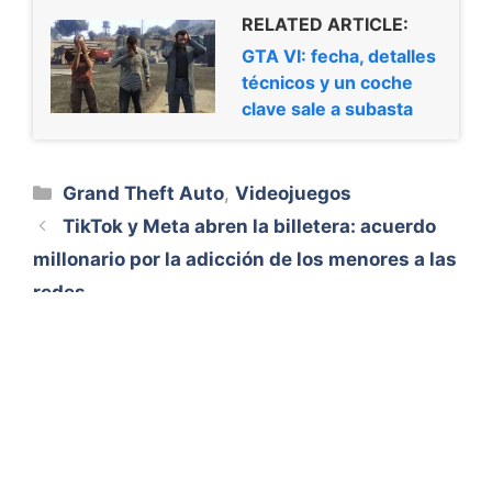
RELATED ARTICLE:
GTA VI: fecha, detalles
técnicos y un coche
clave sale a subasta
Categorías
Grand Theft Auto
,
Videojuegos
TikTok y Meta abren la billetera: acuerdo
millonario por la adicción de los menores a las
redes
La Nueva Era de la Creatividad Impulsada
por IA en el Diseño de Recursos
Aviso Legal
Quiénes somos
Contacto
© 2026 Aventura Universal
• Creado con
GeneratePress