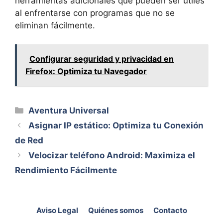
herramientas adicionales que pueden ser útiles
al enfrentarse con programas que no se
eliminan fácilmente.
Configurar seguridad y privacidad en
Firefox: Optimiza tu Navegador
Categorías
Aventura Universal
Asignar IP estático: Optimiza tu Conexión
de Red
Velocizar teléfono Android: Maximiza el
Rendimiento Fácilmente
Aviso Legal
Quiénes somos
Contacto