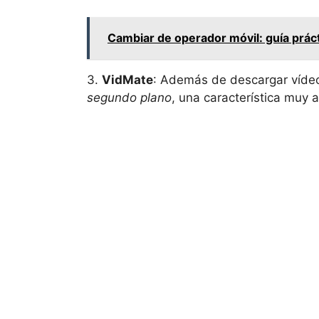
Cambiar de operador móvil: guía prác
3.
VidMate
: Además de descargar víde
segundo plano
, una característica muy a