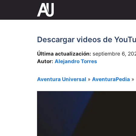
Saltar
al
contenido
Descargar videos de YouT
Última actualización:
septiembre 6, 20
Autor:
Alejandro Torres
Aventura Universal
»
AventuraPedia
»