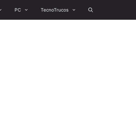
PC
TecnoTrucos