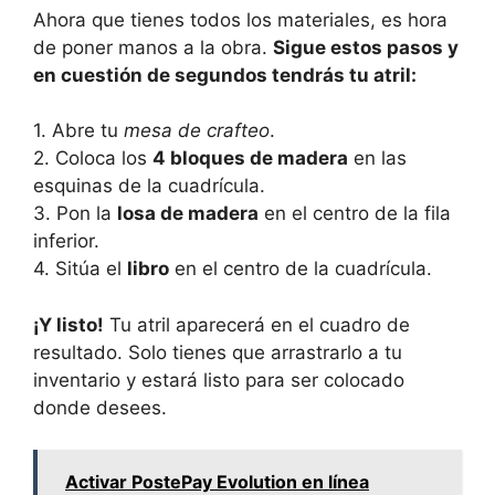
Ahora que tienes todos los⁤ materiales, ⁢es ​hora
de poner manos ‌a la obra.
Sigue estos ⁢pasos y⁤
en⁤ cuestión⁣ de segundos tendrás tu atril:
1. ⁤Abre tu⁢
mesa de crafteo
.
2. Coloca ‌los
4 bloques de madera
en las⁢
esquinas de‍ la cuadrícula.
3. ⁣Pon la
losa de madera
en el ⁣centro ‌de la fila
inferior.
4. Sitúa el
libro
en el ⁤centro de la cuadrícula.
¡Y listo!
Tu atril‍ aparecerá‌ en​ el ⁤cuadro de
resultado.⁢ Solo tienes⁢ que arrastrarlo a tu
inventario ⁤y estará listo para‍ ser ⁣colocado
donde ⁤desees.
Activar PostePay Evolution en línea