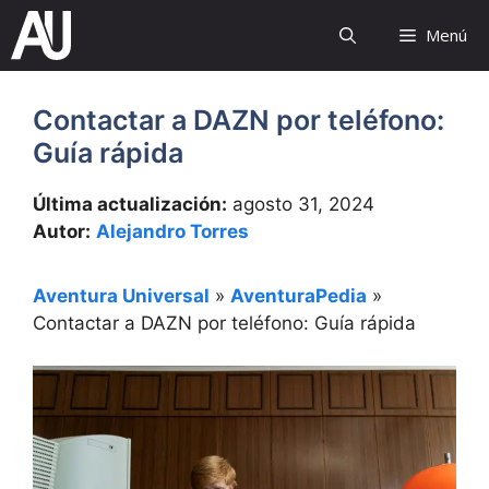
Saltar
Menú
al
contenido
Contactar a DAZN por teléfono:
Guía rápida
Última actualización:
agosto 31, 2024
Autor:
Alejandro Torres
Aventura Universal
»
AventuraPedia
»
Contactar a DAZN por teléfono: Guía rápida