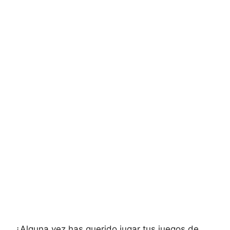
¿Alguna vez has querido jugar tus juegos de