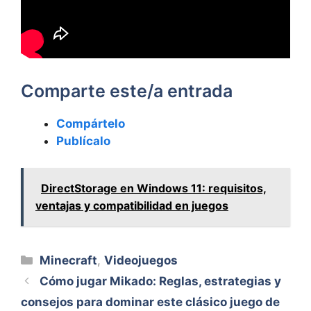
Comparte este/a entrada
Compártelo
Publícalo
DirectStorage en Windows 11: requisitos,
ventajas y compatibilidad en juegos
Categorías
Minecraft
,
Videojuegos
Cómo jugar Mikado: Reglas, estrategias y
consejos para dominar este clásico juego de