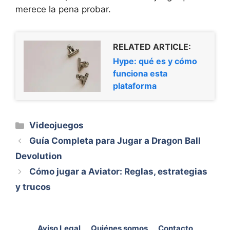
merece la pena probar.
RELATED ARTICLE:
Hype: qué es y cómo
funciona esta
plataforma
Categorías
Videojuegos
Guía Completa para Jugar a Dragon Ball
Devolution
Cómo jugar a Aviator: Reglas, estrategias
y trucos
Aviso Legal
Quiénes somos
Contacto