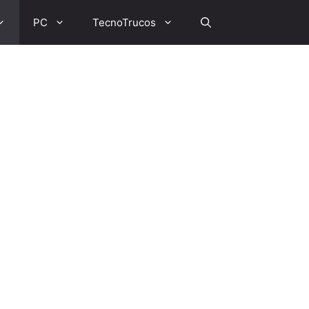
PC
TecnoTrucos