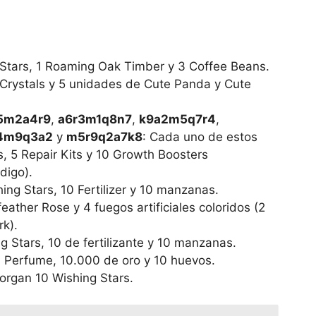
 Stars, 1 Roaming Oak Timber y 3 Coffee Beans.
 Crystals y 5 unidades de Cute Panda y Cute
5m2a4r9
,
a6r3m1q8n7
,
k9a2m5q7r4
,
4m9q3a2
y
m5r9q2a7k8
: Cada uno de estos
s, 5 Repair Kits y 10 Growth Boosters
digo).
ing Stars, 10 Fertilizer y 10 manzanas.
ather Rose y 4 fuegos artificiales coloridos (2
rk).
g Stars, 10 de fertilizante y 10 manzanas.
d Perfume, 10.000 de oro y 10 huevos.
organ 10 Wishing Stars.