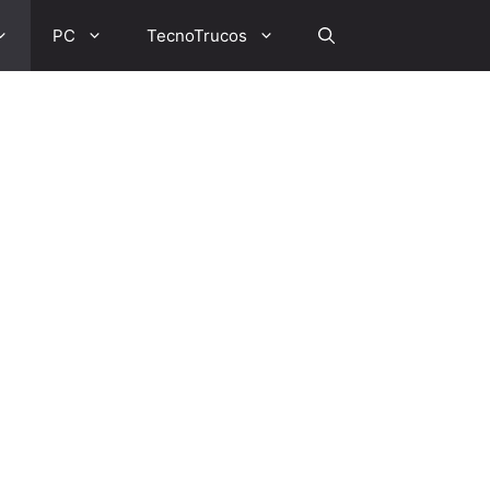
PC
TecnoTrucos