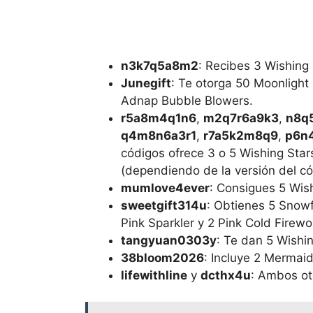
n3k7q5a8m2
: Recibes 3 Wishing
Junegift
: Te otorga 50 Moonlight
Adnap Bubble Blowers.
r5a8m4q1n6
,
m2q7r6a9k3
,
n8q
q4m8n6a3r1
,
r7a5k2m8q9
,
p6n
códigos ofrece 3 o 5 Wishing Star
(dependiendo de la versión del có
mumlove4ever
: Consigues 5 Wish
sweetgift314u
: Obtienes 5 Snowfe
Pink Sparkler y 2 Pink Cold Firewo
tangyuan0303y
: Te dan 5 Wishin
38bloom2026
: Incluye 2 Mermai
lifewithline
y
dcthx4u
: Ambos ot