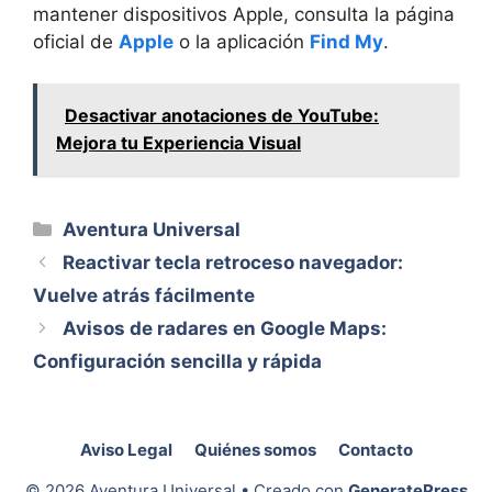
mantener dispositivos Apple, consulta la página
oficial de
Apple
o la aplicación
Find My
.
Desactivar anotaciones de YouTube:
Mejora tu Experiencia Visual
Categorías
Aventura Universal
Reactivar tecla retroceso navegador:
Vuelve atrás fácilmente
Avisos de radares en Google Maps:
Configuración sencilla y rápida
Aviso Legal
Quiénes somos
Contacto
© 2026 Aventura Universal
• Creado con
GeneratePress