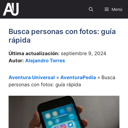
Saltar
Menú
al
contenido
Busca personas con fotos: guía
rápida
Última actualización:
septiembre 9, 2024
Autor:
Alejandro Torres
Aventura Universal
»
AventuraPedia
»
Busca
personas con fotos: guía rápida