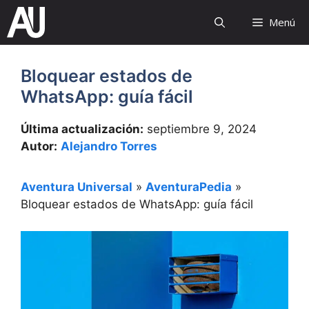
Saltar
Menú
al
contenido
Bloquear estados de
WhatsApp: guía fácil
Última actualización:
septiembre 9, 2024
Autor:
Alejandro Torres
Aventura Universal
»
AventuraPedia
»
Bloquear estados de WhatsApp: guía fácil