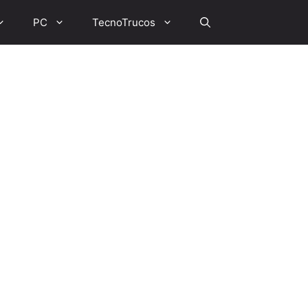
PC
TecnoTrucos