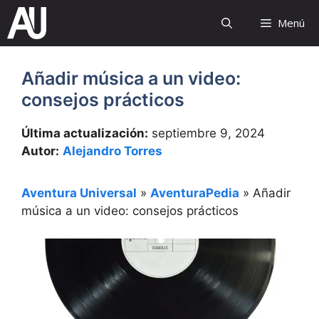
Saltar
Menú
al
contenido
Añadir música a un video:
consejos prácticos
Última actualización:
septiembre 9, 2024
Autor:
Alejandro Torres
Aventura Universal
»
AventuraPedia
»
Añadir
música a un video: consejos prácticos