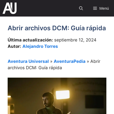
Saltar
Menú
al
contenido
Abrir archivos DCM: Guía rápida
Última actualización:
septiembre 12, 2024
Autor:
Alejandro Torres
Aventura Universal
»
AventuraPedia
»
Abrir
archivos DCM: Guía rápida