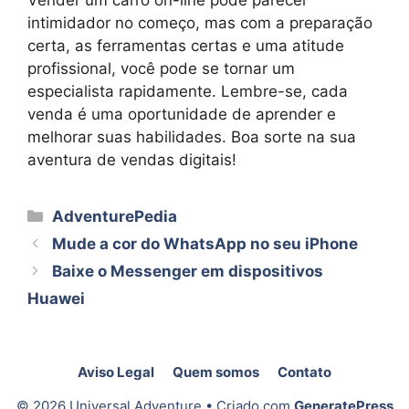
Vender um carro on-line pode parecer
intimidador no começo, mas com a preparação
certa, as ferramentas certas e uma atitude
profissional, você pode se tornar um
especialista rapidamente. Lembre-se, cada
venda é uma oportunidade de aprender e
melhorar suas habilidades. Boa sorte na sua
aventura de vendas digitais!
Categorias
AdventurePedia
Mude a cor do WhatsApp no ​​seu iPhone
Baixe o Messenger em dispositivos
Huawei
Aviso Legal
Quem somos
Contato
© 2026 Universal Adventure
• Criado com
GeneratePress