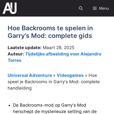
Ga
Menu
naar
de
inhoud
Hoe Backrooms te spelen in
Garry's Mod: complete gids
Laatste update:
Maart 28, 2025
Auteur:
Tijdelijke afbeelding voor Alejandro
Torres
Universal Adventure
»
Videogames
»
Hoe
speel je Backrooms in Garry's Mod: complete
handleiding
De Backrooms-mod op Garry's Mod
herschept de mysterieuze setting van de