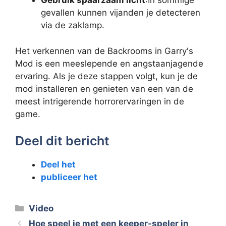
Gebruik spaarzaam licht
:In sommige
gevallen kunnen vijanden je detecteren
via de zaklamp.
Het verkennen van de Backrooms in Garry's
Mod is een meeslepende en angstaanjagende
ervaring. Als je deze stappen volgt, kun je de
mod installeren en genieten van een van de
meest intrigerende horrorervaringen in de
game.
Deel dit bericht
Deel het
publiceer het
Categorieën
Video
Hoe speel je met een keeper-speler in