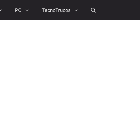
PC
TecnoTrucos