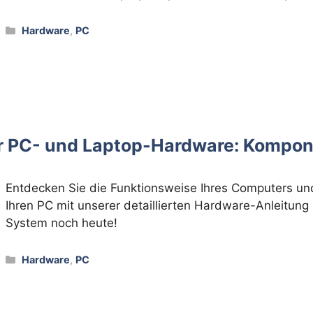
Kategorien
Hardware
,
PC
für PC- und Laptop-Hardware: Komp
Entdecken Sie die Funktionsweise Ihres Computers und l
Ihren PC mit unserer detaillierten Hardware-Anleitun
System noch heute!
Kategorien
Hardware
,
PC