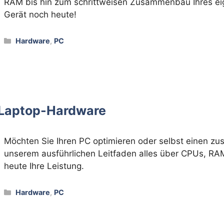
RAM bis hin zum schrittweisen Zusammenbau Ihres eig
Gerät noch heute!
Kategorien
Hardware
,
PC
 Laptop-Hardware
Möchten Sie Ihren PC optimieren oder selbst einen 
unserem ausführlichen Leitfaden alles über CPUs, R
heute Ihre Leistung.
Kategorien
Hardware
,
PC